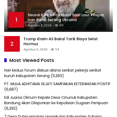
Seusai Kiev Minta Maaf Soal Laut Kaspia,
1
Iran Batal Serang Ukraina
Agustus 5, 2026
60
Trump Klaim AS Bakal Tarik Biaya Selat
2
Hormuz
Agustus 5, 2026
54
Most Viewed Posts
Hari kedua forum diskusi aliansi serikat pekerja serikat
buruh kabupaten Serang
(11,260)
PT. MULIA ADHITAMA SEJATI SAMPAIKAN KETERANGAN POSITIF
(6,687)
Edi Juarsa Oknum Kepala Desa Cinunuk Kabupaten
Bandung Akan Dilaporkan ke Kepolisian Dugaan Penipuan
(6,292)
7 Desa Di Kecamatan Legonkulon Kabupaten Subang