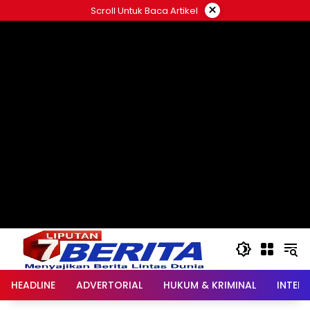
Langsung
×
Scroll Untuk Baca Artikel
ke
konten
HEADLINE
ADVERTORIAL
HUKUM & KRIMINAL
INTER