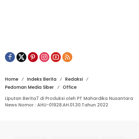
Home
Indeks Berita
Redaksi
Pedoman Media Siber
Office
Liputan Berita7 di Produksi oleh PT Mahardika Nusantara
News Nomor : AHU-01928.AH.01.30.Tahun 2022
https://juara303z.net/
https://www.rhinologyonline.org/
bumbu medan