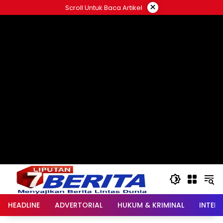
Langsung
×
Scroll Untuk Baca Artikel
ke
konten
HEADLINE
ADVERTORIAL
HUKUM & KRIMINAL
INTER