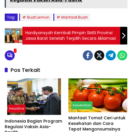
Tag:
Buat Lemon
Manfaat Buah
Hardiyansyah Kembali Pimpin SMSI Provinsi
Jawa Barat Setelah Terpilih Secara Aklamasi
1
Pos Terkait
Kesehatan
Headline
Manfaat Tomat Ceri untuk
Indonesia Bagian Program
Kesehatan dan Cara
Regulasi Vaksin Asia-
Tepat Mengonsumsinya