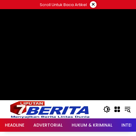
Langsung
×
Scroll Untuk Baca Artikel
ke
konten
HEADLINE
ADVERTORIAL
HUKUM & KRIMINAL
INTER