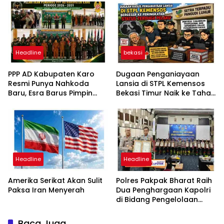
Headline
bekasi
PPP AD Kabupaten Karo
Dugaan Penganiayaan
Resmi Punya Nahkoda
Lansia di STPL Kemensos
Baru, Esra Barus Pimpin
Bekasi Timur Naik ke Tahap
Periode 2026-2031
Penyidikan, Kuasa Hukum
Minta Proses Transparan
dan Bebas Intervensi
Headline
Headline
Amerika Serikat Akan Sulit
Polres Pakpak Bharat Raih
Paksa Iran Menyerah
Dua Penghargaan Kapolri
di Bidang Pengelolaan
Keuangan Negara
Baca Juga