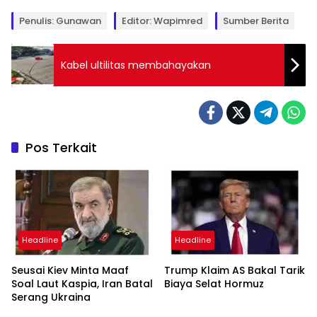
Penulis: Gunawan
Editor: Wapimred
Sumber Berita
Kabel ultilitas membahayakan
Pos Terkait
Headline
Headline
Seusai Kiev Minta Maaf
Trump Klaim AS Bakal Tarik
Soal Laut Kaspia, Iran Batal
Biaya Selat Hormuz
Serang Ukraina