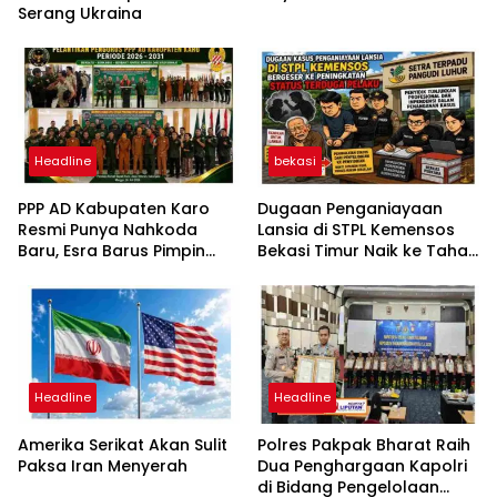
Serang Ukraina
Headline
bekasi
PPP AD Kabupaten Karo
Dugaan Penganiayaan
Resmi Punya Nahkoda
Lansia di STPL Kemensos
Baru, Esra Barus Pimpin
Bekasi Timur Naik ke Tahap
Periode 2026-2031
Penyidikan, Kuasa Hukum
Minta Proses Transparan
dan Bebas Intervensi
Headline
Headline
Amerika Serikat Akan Sulit
Polres Pakpak Bharat Raih
Paksa Iran Menyerah
Dua Penghargaan Kapolri
di Bidang Pengelolaan