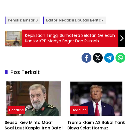
Penulis: Binsar S
Editor: Redaksi Liputan Berita7
Kejaksaan Tinggi Sumatera Selatan Geledah
Kantor KPP Madya Bogor Dan Rumah
Tersangka FF Perkara Korupsi Pajak Tahun
2019-2021
Pos Terkait
Headline
Headline
Seusai Kiev Minta Maaf
Trump Klaim AS Bakal Tarik
Soal Laut Kaspia, Iran Batal
Biaya Selat Hormuz