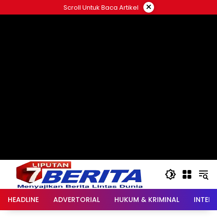
Langsung
×
Scroll Untuk Baca Artikel
ke
konten
HEADLINE
ADVERTORIAL
HUKUM & KRIMINAL
INTER