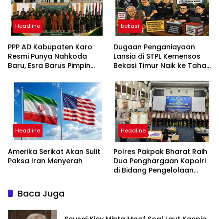
Headline
bekasi
PPP AD Kabupaten Karo
Dugaan Penganiayaan
Resmi Punya Nahkoda
Lansia di STPL Kemensos
Baru, Esra Barus Pimpin
Bekasi Timur Naik ke Tahap
Periode 2026-2031
Penyidikan, Kuasa Hukum
Minta Proses Transparan
dan Bebas Intervensi
Headline
Headline
Amerika Serikat Akan Sulit
Polres Pakpak Bharat Raih
Paksa Iran Menyerah
Dua Penghargaan Kapolri
di Bidang Pengelolaan
Keuangan Negara
Baca Juga
Seusai Kiev Minta Maaf Soal Laut Kaspia,