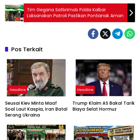
Tim Gegana Satbrimob Polda Kalbar
Laksanakan Patroli Pastikan Pontianak Aman
Pos Terkait
Headline
Headline
Seusai Kiev Minta Maaf
Trump Klaim AS Bakal Tarik
Soal Laut Kaspia, Iran Batal
Biaya Selat Hormuz
Serang Ukraina