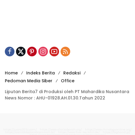
Home
Indeks Berita
Redaksi
Pedoman Media Siber
Office
Liputan Berita7 di Produksi oleh PT Mahardika Nusantara
News Nomor : AHU-01928.AH.01.30.Tahun 2022
https://juara303z.com/
https://www.alialzabarah.org/
https://www.rhinologyonline.org/
https://canildobalacobraco.com.br/
https://www.flvw-iserlohn.de/
https://bighand.jp/