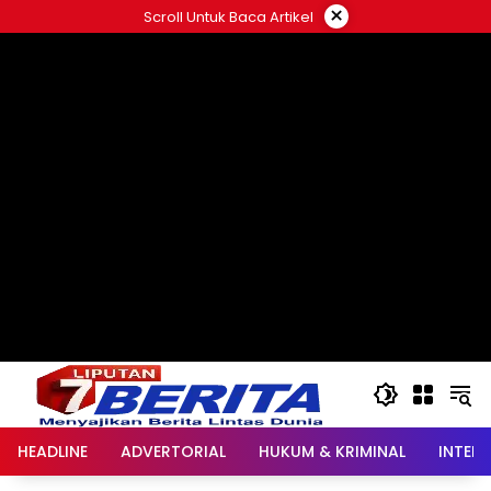
Langsung
×
Scroll Untuk Baca Artikel
ke
konten
HEADLINE
ADVERTORIAL
HUKUM & KRIMINAL
INTER