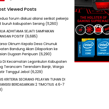
st Viewed Posts
edua forum diskusi aliansi serikat pekerja
at buruh kabupaten Serang
(11,260)
ULIA ADHITAMA SEJATI SAMPAIKAN
ANGAN POSITIF
(6,685)
uarsa Oknum Kepala Desa Cinunuk
aten Bandung Akan Dilaporkan ke
isian Dugaan Penipuan
(6,290)
a Di Kecamatan Legonkulon Kabupaten
g Terancam Terendam Banjir, Warga
tir Tanggul Jebol
(6,229)
SIS KRITERIA SEORANG PELAYAN TUHAN DI
RANSISI BERDASARKAN 2 TIMOTIUS 4:6-7
3)