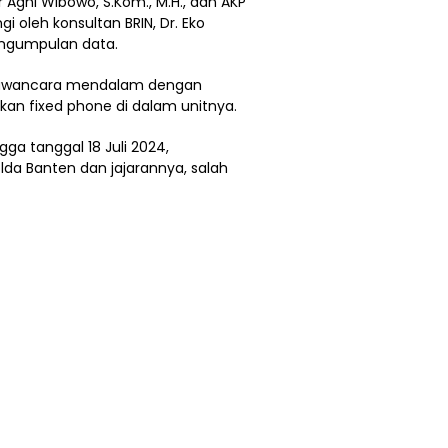
Agni Wibowo, S.Kom., M.H., dan AKP
ngi oleh konsultan BRIN, Dr. Eko
engumpulan data.
 wawancara mendalam dengan
an fixed phone di dalam unitnya.
ga tanggal 18 Juli 2024,
lda Banten dan jajarannya, salah