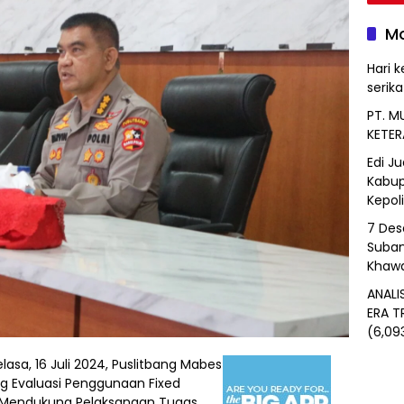
Mo
Hari k
serik
PT. M
KETER
Edi J
Kabup
Kepol
7 Des
Suban
Khawa
ANALI
ERA T
(6,09
lasa, 16 Juli 2024, Puslitbang Mabes
ng Evaluasi Penggunaan Fixed
a Mendukung Pelaksanaan Tugas