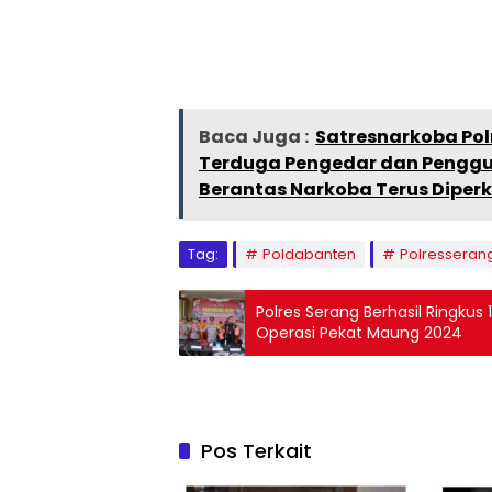
Baca Juga :
Satresnarkoba Pol
Terduga Pengedar dan Pengg
Berantas Narkoba Terus Diper
Tag:
Poldabanten
Polresseran
Polres Serang Berhasil Ringkus
Operasi Pekat Maung 2024
Pos Terkait