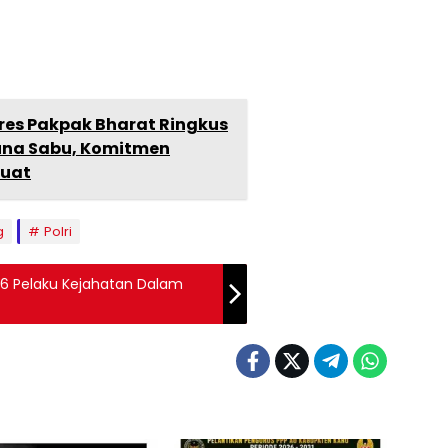
res Pakpak Bharat Ringkus
una Sabu, Komitmen
kuat
g
Polri
 16 Pelaku Kejahatan Dalam