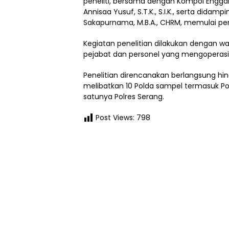
peneliti, bersama dengan Kompol Enggar 
Annisaa Yusuf, S.T.K., S.I.K., serta didampi
Sakapurnama, M.B.A., CHRM, memulai p
Kegiatan penelitian dilakukan dengan
pejabat dan personel yang mengoperasik
Penelitian direncanakan berlangsung hing
melibatkan 10 Polda sampel termasuk Po
satunya Polres Serang.
Post Views:
798