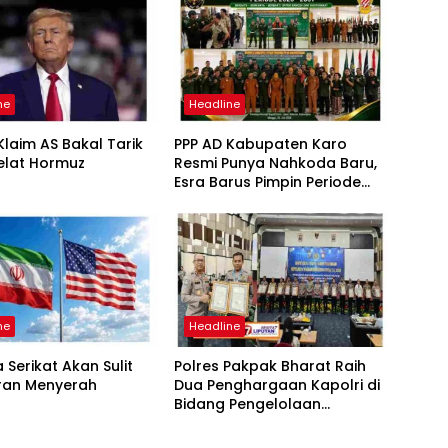
ne
Headline
laim AS Bakal Tarik
PPP AD Kabupaten Karo
elat Hormuz
Resmi Punya Nahkoda Baru,
Esra Barus Pimpin Periode
2026-2031
ne
Headline
 Serikat Akan Sulit
Polres Pakpak Bharat Raih
Iran Menyerah
Dua Penghargaan Kapolri di
Bidang Pengelolaan
Keuangan Negara