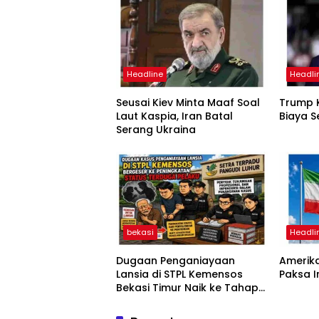
Headline
Headli
Seusai Kiev Minta Maaf Soal
Trump K
Laut Kaspia, Iran Batal
Biaya S
Serang Ukraina
bekasi
Headli
Dugaan Penganiayaan
Amerika
Lansia di STPL Kemensos
Paksa 
Bekasi Timur Naik ke Tahap
Penyidikan, Kuasa Hukum
Minta Proses Transparan