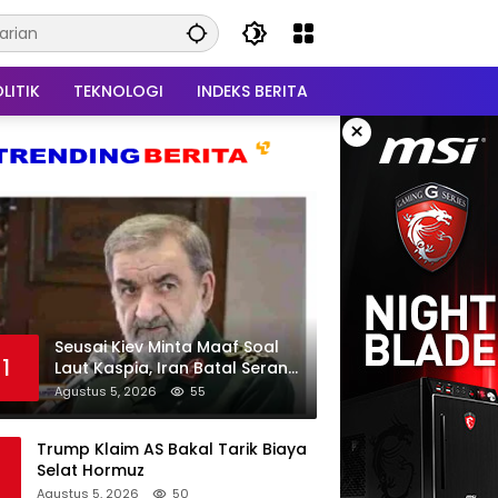
LITIK
TEKNOLOGI
INDEKS BERITA
×
Seusai Kiev Minta Maaf Soal
1
Laut Kaspia, Iran Batal Serang
Ukraina
Agustus 5, 2026
55
Trump Klaim AS Bakal Tarik Biaya
Selat Hormuz
Agustus 5, 2026
50