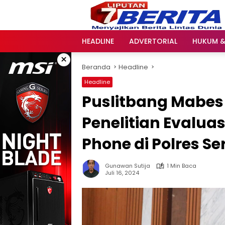
Langsung
ke
konten
HEADLINE
ADVERTORIAL
HUKUM &
×
Beranda
Headline
Headline
Puslitbang Mabes
Penelitian Evalua
Phone di Polres S
Gunawan Sutija
1 Min Baca
Juli 16, 2024