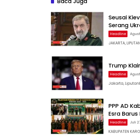
Baca Juga
dan Bebas Intervensi
Seusai Kiev
Serang Ukr
Headline
Agust
JAKARTA, LIPUTA
Trump Klai
Headline
Agust
Jakarta, Liputan
PPP AD Kab
Esra Barus
Headline
Juli 
KABUPATEN KARO –