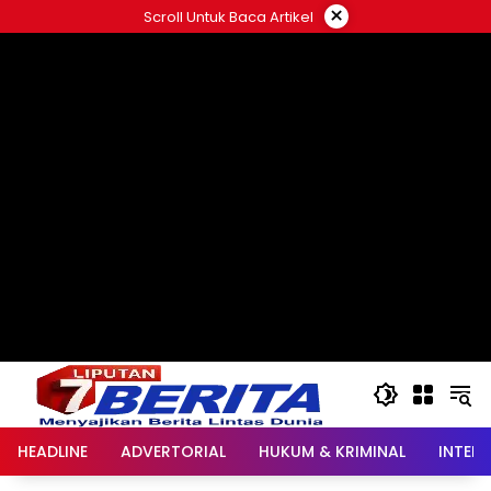
Langsung
×
Scroll Untuk Baca Artikel
ke
konten
HEADLINE
ADVERTORIAL
HUKUM & KRIMINAL
INTER