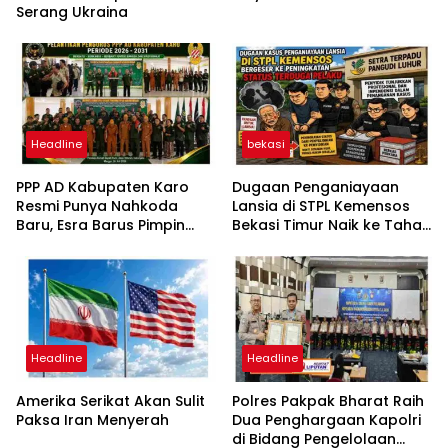
Serang Ukraina
Headline
bekasi
PPP AD Kabupaten Karo
Dugaan Penganiayaan
Resmi Punya Nahkoda
Lansia di STPL Kemensos
Baru, Esra Barus Pimpin
Bekasi Timur Naik ke Tahap
Periode 2026-2031
Penyidikan, Kuasa Hukum
Minta Proses Transparan
dan Bebas Intervensi
Headline
Headline
Amerika Serikat Akan Sulit
Polres Pakpak Bharat Raih
Paksa Iran Menyerah
Dua Penghargaan Kapolri
di Bidang Pengelolaan