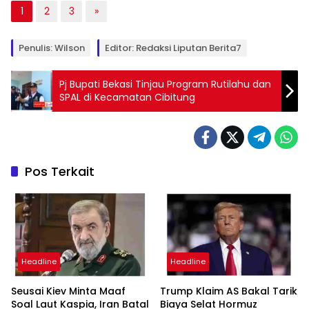
1
2
3
»
Penulis: Wilson
Editor: Redaksi Liputan Berita7
Pj Bupati Bekasi Tinjau Program Rutilahu dan
SPAL di Kecamatan Cibitung
Pos Terkait
Headline
Headline
Seusai Kiev Minta Maaf
Trump Klaim AS Bakal Tarik
Soal Laut Kaspia, Iran Batal
Biaya Selat Hormuz