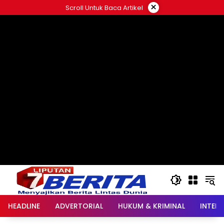
Langsung
×
Scroll Untuk Baca Artikel
ke
konten
HEADLINE
ADVERTORIAL
HUKUM & KRIMINAL
INTER