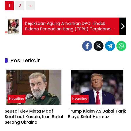
1
2
»
Kejaksaan Agung Amankan DPO Tindak
Pidana Pencucian Uang (TPPU) Terpidana
Suryo Antoro Soerjanto
Pos Terkait
Headline
Headline
Seusai Kiev Minta Maaf
Trump Klaim AS Bakal Tarik
Soal Laut Kaspia, Iran Batal
Biaya Selat Hormuz
Serang Ukraina