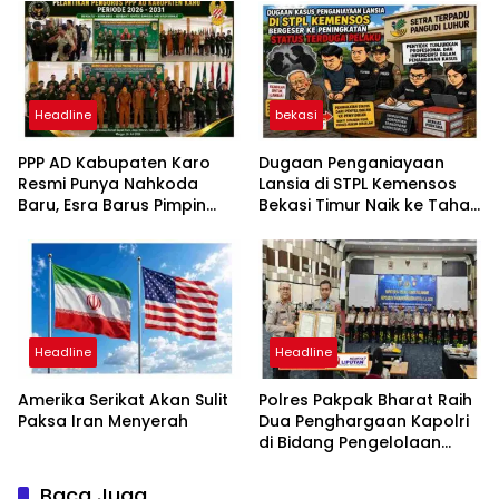
Headline
bekasi
PPP AD Kabupaten Karo
Dugaan Penganiayaan
Resmi Punya Nahkoda
Lansia di STPL Kemensos
Baru, Esra Barus Pimpin
Bekasi Timur Naik ke Tahap
Periode 2026-2031
Penyidikan, Kuasa Hukum
Minta Proses Transparan
dan Bebas Intervensi
Headline
Headline
Amerika Serikat Akan Sulit
Polres Pakpak Bharat Raih
Paksa Iran Menyerah
Dua Penghargaan Kapolri
di Bidang Pengelolaan
Keuangan Negara
Baca Juga