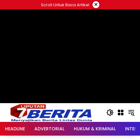
Langsung
×
Scroll Untuk Baca Artikel
ke
konten
HEADLINE
ADVERTORIAL
HUKUM & KRIMINAL
INTER