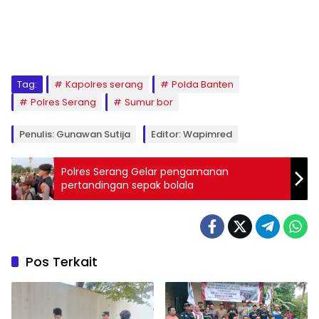
Tag:
Kapolres serang
Polda Banten
Polres Serang
Sumur bor
Penulis: Gunawan Sutija
Editor: Wapimred
Polres Serang Gelar pengamanan
pertandingan sepak bolala
Pos Terkait