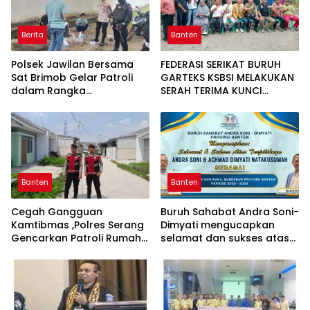
Berita
Banten
Polsek Jawilan Bersama
FEDERASI SERIKAT BURUH
Sat Brimob Gelar Patroli
GARTEKS KSBSI MELAKUKAN
dalam Rangka
SERAH TERIMA KUNCI
Pemberantasan Aksi
RUMAH LAYAK HUNI DI DESA
Premanisme
KOPER KECAMATAN
CIKANDE KABUPATEN
SERANG
Banten
Banten
Cegah Gangguan
Buruh Sahabat Andra Soni-
Kamtibmas ,Polres Serang
Dimyati mengucapkan
Gencarkan Patroli Rumah
selamat dan sukses atas
Kosong Ditinggal Mudik
pelatihan Gubernur dan
Wakil Gubernur Provinsi
Banten