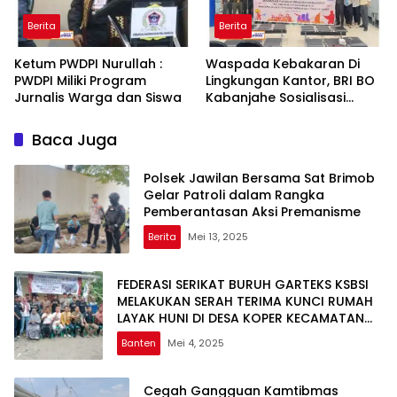
Berita
Berita
Ketum PWDPI Nurullah :
Waspada Kebakaran Di
PWDPI Miliki Program
Lingkungan Kantor, BRI BO
Jurnalis Warga dan Siswa
Kabanjahe Sosialisasi
Tanggap Bencana
Kebakaran
Baca Juga
Polsek Jawilan Bersama Sat Brimob
Gelar Patroli dalam Rangka
Pemberantasan Aksi Premanisme
Berita
Mei 13, 2025
FEDERASI SERIKAT BURUH GARTEKS KSBSI
MELAKUKAN SERAH TERIMA KUNCI RUMAH
LAYAK HUNI DI DESA KOPER KECAMATAN
CIKANDE KABUPATEN SERANG
Banten
Mei 4, 2025
Cegah Gangguan Kamtibmas