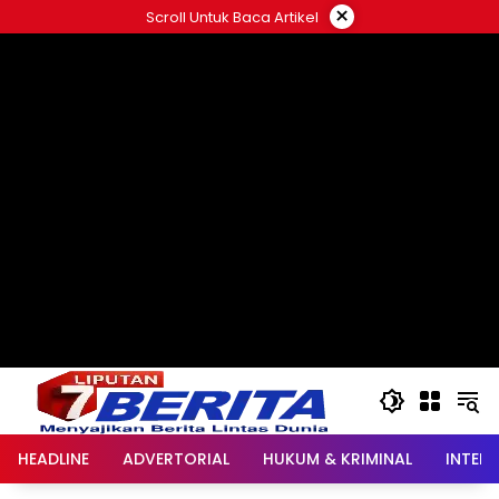
Langsung
×
Scroll Untuk Baca Artikel
ke
konten
HEADLINE
ADVERTORIAL
HUKUM & KRIMINAL
INTER