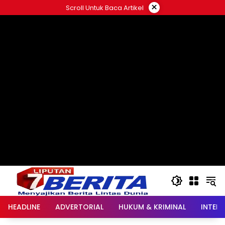
Langsung
×
Scroll Untuk Baca Artikel
ke
konten
HEADLINE
ADVERTORIAL
HUKUM & KRIMINAL
INTER