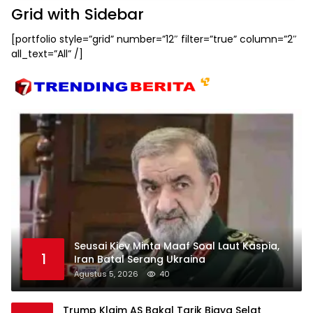
Grid with Sidebar
[portfolio style=”grid” number=”12″ filter=”true” column=”2″
all_text=”All” /]
Seusai Kiev Minta Maaf Soal Laut Kaspia,
1
Iran Batal Serang Ukraina
Agustus 5, 2026
40
Trump Klaim AS Bakal Tarik Biaya Selat